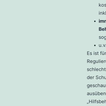
ko
ink
im
Be
sog
u.v
Es ist f
Regulier
schlech
der Schu
geschaut
ausüben 
„Hilfsbe