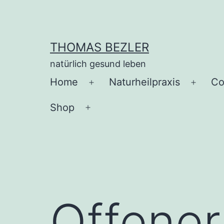
Zum
Inhalt
springen
THOMAS BEZLER
natürlich gesund leben
Home
Naturheilpraxis
Co
Menü
Menü
öffnen
öffnen
Shop
Menü
öffnen
Offener