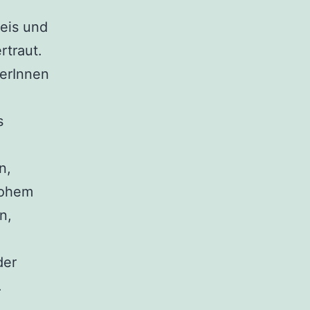
eis und
rtraut.
kerInnen
s
n,
hohem
n,
der
.