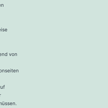
en
eise
rend von
e
onseiten
ruf
r
 müssen.