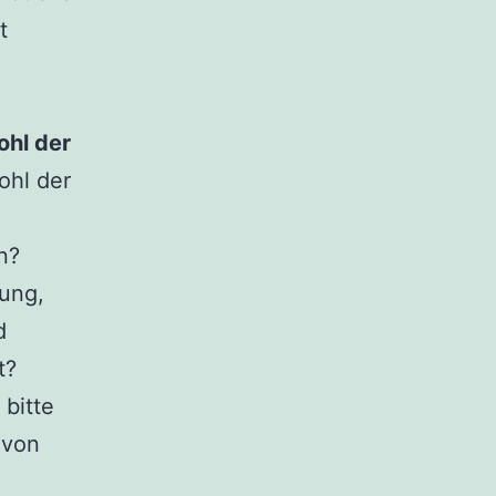
t
ohl der
ohl der
n?
lung,
d
t?
bitte
 von