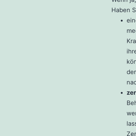
Haben Si
ei
med
Kra
ihr
kön
der
na
zer
Beh
wen
las
Zer