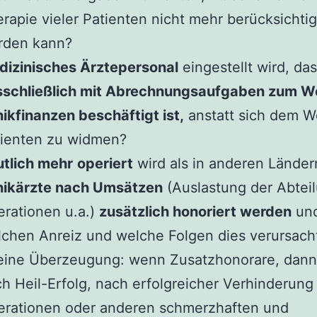
rapie vieler Patienten nicht mehr berücksichtig
rden kann?
dizinisches Ärztepersonal
eingestellt wird, das
sschließlich mit Abrechnungsaufgaben zum W
nikfinanzen beschäftigt ist,
anstatt sich dem W
tienten zu widmen?
tlich mehr
operiert
wird als in anderen Länder
inikärzte nach Umsätzen
(Auslastung der Abtei
rationen u.a.)
zusätzlich honoriert werden
un
chen Anreiz und welche Folgen dies verursach
eine Überzeugung: wenn Zusatzhonorare, dann 
h Heil-Erfolg, nach erfolgreicher Verhinderung
erationen oder anderen schmerzhaften und