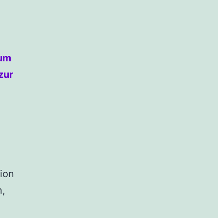
zum
zur
nion
n,