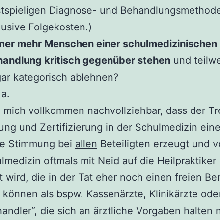
stspieligen Diagnose- und Behandlungsmethod
lusive Folgekosten.)
mer mehr Menschen einer schulmedizinischen
handlung kritisch gegenüber stehe
n
und teilw
ar kategorisch ablehnen?
.a.
ür mich vollkommen nachvollziehbar, dass der T
ung und Zertifizierung in der Schulmedizin ein
te Stimmung bei
allen
Beteiligten erzeugt und v
lmedizin oftmals mit Neid auf die Heilpraktiker
 wird, die in der Tat eher noch einen freien Be
können als bspw. Kassenärzte, Klinikärzte ode
handler“, die sich an ärztliche Vorgaben halten