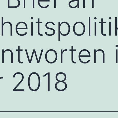
eitspoliti
ntworten 
r 2018