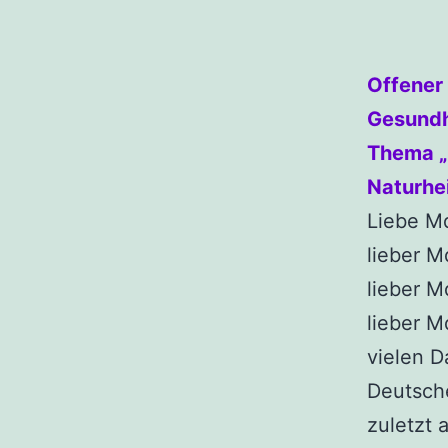
Offener 
Gesundh
Thema 
Naturhe
Liebe Md
lieber M
lieber 
lieber M
vielen D
Deutsch
zuletzt 