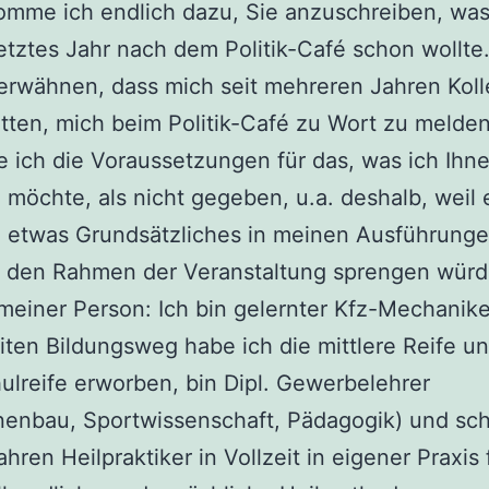
mme ich endlich dazu, Sie anzuschreiben, was
letztes Jahr nach dem Politik-Café schon wollte.
erwähnen, dass mich seit mehreren Jahren Kol
tten, mich beim Politik-Café zu Wort zu melden
 ich die Voraussetzungen für das, was ich Ihn
n möchte, als nicht gegeben, u.a. deshalb, weil 
 etwas Grundsätzliches in meinen Ausführunge
s den Rahmen der Veranstaltung sprengen würd
meiner Person: Ich bin gelernter Kfz-Mechanike
ten Bildungsweg habe ich die mittlere Reife un
lreife erworben, bin Dipl. Gewerbelehrer
enbau, Sportwissenschaft, Pädagogik) und schl
ahren Heilpraktiker in Vollzeit in eigener Praxis 