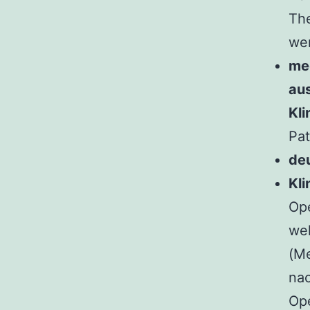
The
we
me
au
Kli
Pa
deu
Kl
Ope
wel
(M
nac
Op