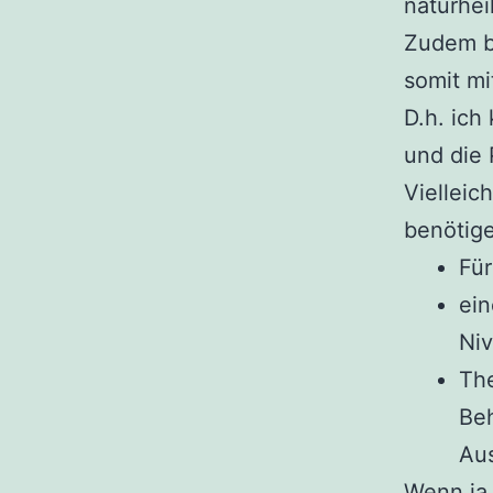
naturhei
Zudem bi
somit mi
D.h. ich
und die 
Vielleic
benötig
Für
ein
Niv
The
Beh
Aus
Wenn ja,