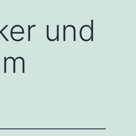
ker und
im