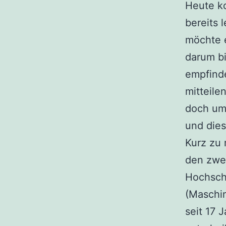
Heute ko
bereits 
möchte 
darum bi
empfinde
mitteile
doch um
und die
Kurz zu 
den zwei
Hochschu
(Maschin
seit 17 J