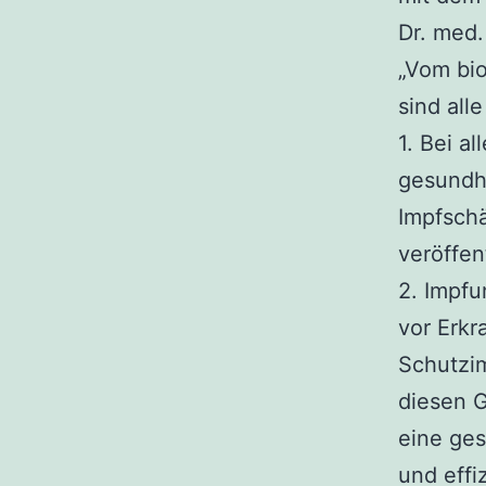
Dr. med.
„Vom bi
sind all
1. Bei a
gesundhe
Impfschä
veröffent
2. Impfu
vor Erkr
Schutzi
diesen 
eine ges
und effi