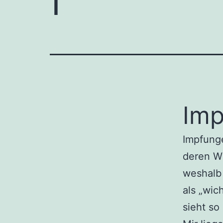
Imp
Impfunge
deren W
weshalb 
als „wic
sieht so