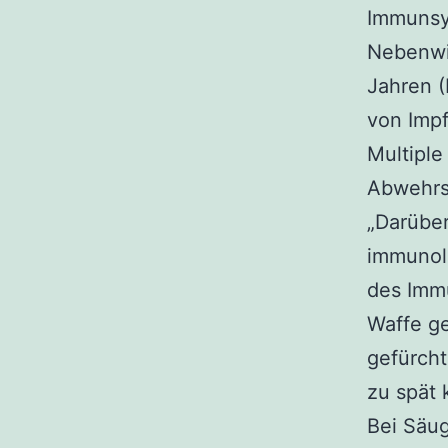
Immunsy
Nebenwi
Jahren (
von Imp
Multiple
Abwehrs
„Darüber
immunol
des Imm
Waffe ge
gefürcht
zu spät
Bei Säug