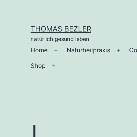
Zum
Inhalt
springen
THOMAS BEZLER
natürlich gesund leben
Home
Naturheilpraxis
Co
Menü
Menü
öffnen
öffnen
Shop
Menü
öffnen
I