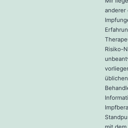
Mir lieg
anderer 
Impfunge
Erfahrun
Therapeu
Risiko-N
unbeantw
vorliege
üblichen
Behandle
Informat
Impfbera
Standpun
mit dem