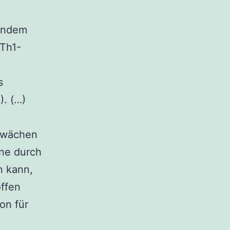
 indem
 Th1-
es
). (…)
chwächen
ne durch
n kann,
offen
on für