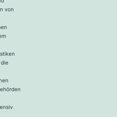
nd
en von
hen
dem
stiken
 die
chen
 Behörden
tensiv