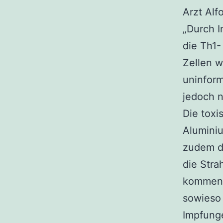
Arzt Alf
„Durch 
die Th1-
Zellen w
uninform
jedoch n
Die toxi
Alumini
zudem d
die Stra
kommen w
sowieso 
Impfung