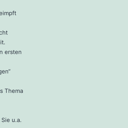
eimpft
cht
t.
n ersten
gen“
das Thema
Sie u.a.