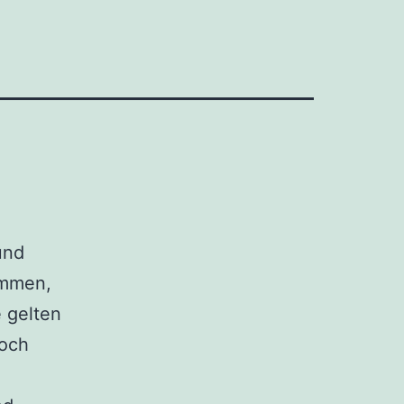
und
ommen,
 gelten
Doch