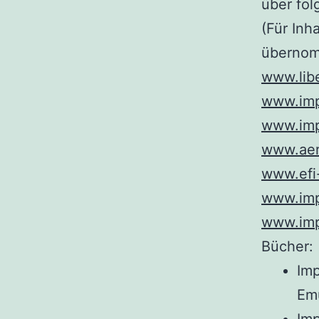
über fo
(Für In
übernom
www.libe
www.imp
www.impf
www.aer
www.efi
www.imp
www.imp
Bücher:
Imp
Em
Imp