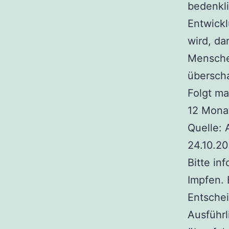
bedenkli
Entwick
wird, d
Menschen
überscha
Folgt ma
12 Mona
Quelle: 
24.10.2
Bitte in
Impfen. 
Entschei
Ausführl