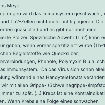
ons Meyer:
Impfungen wird das Immunsystem geschwächt,
 und Th2-Zellen nicht mehr richtig agieren. Die
erden quasi blind und es gibt nur noch eine
ierte Polizei. Spezifische Abwehr (Th2) kann 
ur geben, wenn vorher spezifiziert wurde (Th-1
schen Begleitstoffe wie Quecksilber,
umverbindungen, Phenole, Polymyxin B u.a. s
as Immunsystem. Da das Virus sich schon allei
hlung während eines Handytelefonats veränder
ir mit allen Grippe- (Schweinegrippe-)impfst
immer zu spät. (…) Krebs ist eine Kontraindikati
en. Wenn Krebs eine Folge eines schwachen