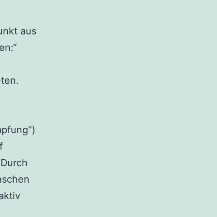
unkt aus
en:“
eten.
mpfung“)
f
 Durch
nschen
aktiv