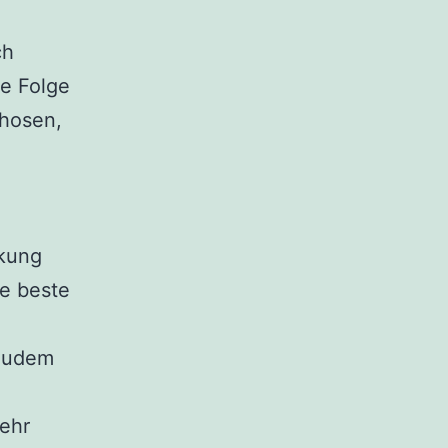
ch
ie Folge
hosen,
rkung
e beste
 zudem
sehr