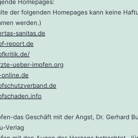
lgende Homepages:
halte der folgenden Homepages kann keine Haft
men werden.)
rtas-sanitas.de
f-report.de
kritik.de/
zte-ueber-impfen.org
-online.de
fschutzverband.de
fschaden.info
fen-das Geschäft mit der Angst, Dr. Gerhard B
u-Verlag
fen mit den Augen des Herzens betrachtet, Jü